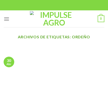
Saltar
al
contenido
0
ARCHIVOS DE ETIQUETAS:
ORDEÑO
30
Abr