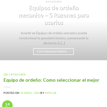
SIN CATEGORÍA
Equipos de ordeño
mecanico – 5 Razones para
usarlos
Invertir en Equipos de ordeño mecanico puede
revolucionar la ganadería lechera, aumentando la
eficiencia, la [...]
CONTINUAR LEYENDO
→
SIN CATEGORÍA
Equipo de ordeño: Como seleccionar el mejor
POSTED ON
14 ABRIL, 2024
BY
IMPULSE
14