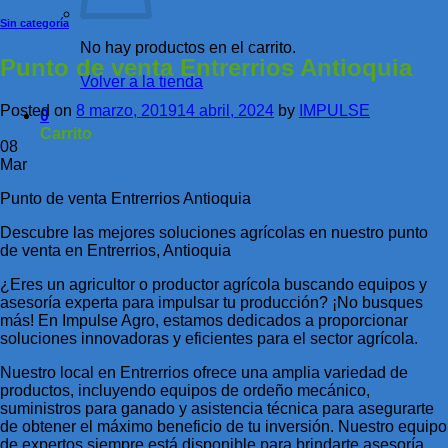
Sin categoría
No hay productos en el carrito.
Punto de venta Entrerrios Antioquia
Volver a la tienda
Posted on
8 marzo, 2019
14 abril, 2024
by
IMPULSE
0
Carrito
08
Mar
Punto de venta Entrerrios Antioquia
Descubre las mejores soluciones agrícolas en nuestro punto
de venta en Entrerrios, Antioquia
¿Eres un agricultor o productor agrícola buscando equipos y
asesoría experta para impulsar tu producción? ¡No busques
más! En Impulse Agro, estamos dedicados a proporcionar
soluciones innovadoras y eficientes para el sector agrícola.
Nuestro local en Entrerrios ofrece una amplia variedad de
productos, incluyendo equipos de ordeño mecánico,
suministros para ganado y asistencia técnica para asegurarte
de obtener el máximo beneficio de tu inversión. Nuestro equipo
de expertos siempre está disponible para brindarte asesoría