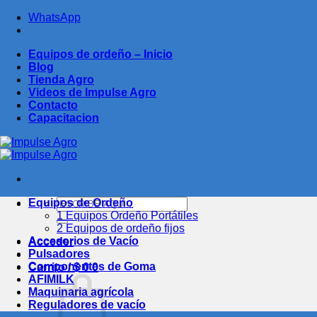
Saltar
WhatsApp
al
contenido
Equipos de ordeño – Inicio
Blog
Tienda Agro
Videos de Impulse Agro
Contacto
Capacitacion
Buscar
Equipos de Ordeño
por:
1 Equipos Ordeño Portátiles
2 Equipos de ordeño fijos
Accesorios de Vacío
Acceder
Pulsadores
Componentes de Goma
Carrito /
$
0
0
AFIMILK
Maquinaria agrícola
Reguladores de vacío