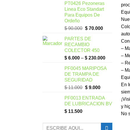
PT0426 Pezoneras
proc
Linea Eco Standart
Equ
Para Equipos De
Nues
Ordeño
Col
$
90.000
$
70.000
auto
PARTES DE
Con 
RECAMBIO
– Ma
COLECTOR 450
– Me
$
6.000
–
$
230.000
– Re
PF0045 MARIPOSA
– Ma
DE TRAMPA DE
Equ
SEGURIDAD
En I
$
11.000
$
9.000
siem
PF0013 ENTRADA
¡Vis
DE LUBRICACION BV
y hi
$
11.500
No s
Buscar