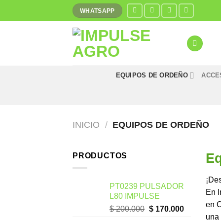
Saltar
WHATSAPP
al
contenido
EQUIPOS DE ORDEÑO
ACCE
INICIO
/
EQUIPOS DE ORDEÑO
Eq
PRODUCTOS
¡Des
PT0239 PULSADOR
En I
L80 IMPULSE
en C
$
200.000
$
170.000
una 