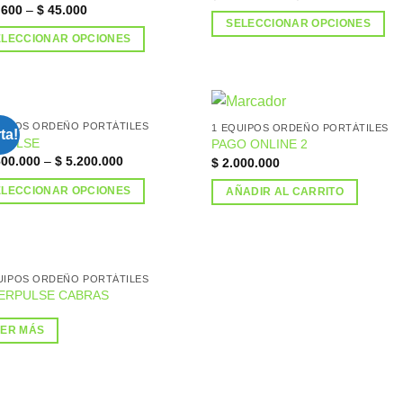
.600
–
$
45.000
lista de
list
deseos
des
SELECCIONAR OPCIONES
ELECCIONAR OPCIONES
UIPOS ORDEÑO PORTÁTILES
1 EQUIPOS ORDEÑO PORTÁTILES
ta!
IPULSE
PAGO ONLINE 2
Añadir
Aña
00.000
–
$
5.200.000
$
2.000.000
a la
a 
lista de
list
deseos
des
ELECCIONAR OPCIONES
AÑADIR AL CARRITO
UIPOS ORDEÑO PORTÁTILES
ERPULSE CABRAS
Añadir
a la
lista de
EER MÁS
deseos