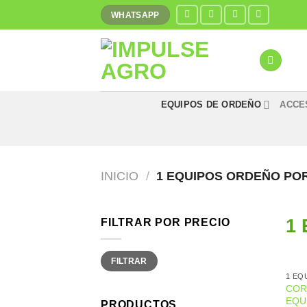
Saltar
WHATSAPP
al
contenido
EQUIPOS DE ORDEÑO
ACCE
INICIO
/
1 EQUIPOS ORDEÑO PO
1 
FILTRAR POR PRECIO
Precio
Precio
FILTRAR
mínimo
máximo
1 EQ
COR
EQU
PRODUCTOS