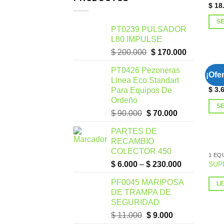
$
18
S
PT0239 PULSADOR
L80 IMPULSE
$
200.000
$
170.000
PT0426 Pezoneras
1 EQ
¡Ofer
MIN
Linea Eco Standart
$
3.6
Para Equipos De
Ordeño
S
$
90.000
$
70.000
PARTES DE
RECAMBIO
COLECTOR 450
1 EQ
$
6.000
–
$
230.000
SUP
PF0045 MARIPOSA
L
DE TRAMPA DE
SEGURIDAD
$
11.000
$
9.000