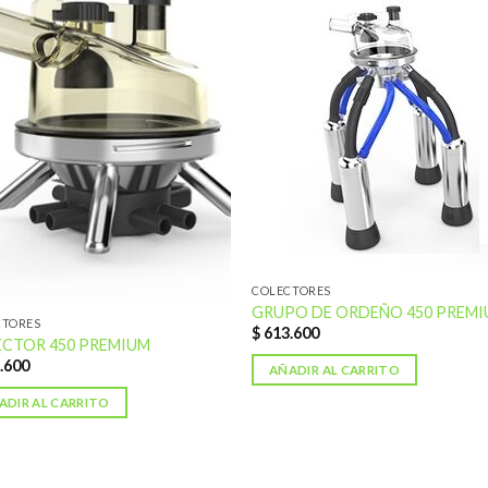
Añadir
Aña
a la
a l
lista de
lista
deseos
des
COLECTORES
GRUPO DE ORDEÑO 450 PREMI
CTORES
$
613.600
CTOR 450 PREMIUM
.600
AÑADIR AL CARRITO
ADIR AL CARRITO