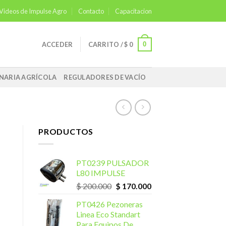
Videos de Impulse Agro
Contacto
Capacitacion
0
ACCEDER
CARRITO /
$
0
NARIA AGRÍCOLA
REGULADORES DE VACÍO
PRODUCTOS
PT0239 PULSADOR
L80 IMPULSE
$
200.000
$
170.000
PT0426 Pezoneras
Linea Eco Standart
Para Equipos De