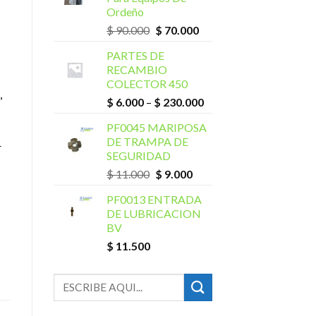
Ordeño
$
90.000
$
70.000
PARTES DE
RECAMBIO
COLECTOR 450
,
$
6.000
–
$
230.000
PF0045 MARIPOSA
DE TRAMPA DE
r
SEGURIDAD
$
11.000
$
9.000
C PREMIUM cantidad
PF0013 ENTRADA
DE LUBRICACION
BV
$
11.500
Buscar
por: