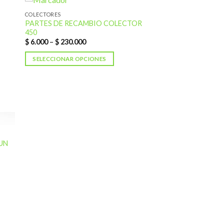
COLECTORES
PARTES DE RECAMBIO COLECTOR
dir
Añadir
450
a
a la
 de
lista de
$
6.000
–
$
230.000
eos
deseos
SELECCIONAR OPCIONES
UN