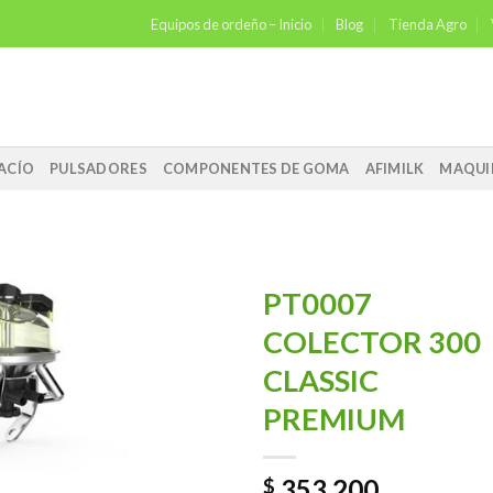
Equipos de ordeño – Inicio
Blog
Tienda Agro
ACÍO
PULSADORES
COMPONENTES DE GOMA
AFIMILK
MAQUI
PT0007
COLECTOR 300
Añadir
CLASSIC
a la
lista de
PREMIUM
deseos
353.200
$