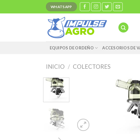
Saltar
WHATSAPP
al
contenido
EQUIPOS DE ORDEÑO
ACCESORIOS DE V
INICIO
/
COLECTORES