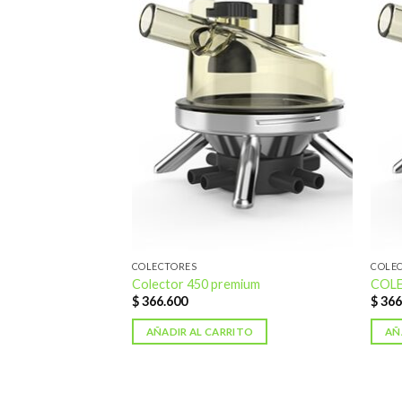
Añadir
Añadir
a la
a la
lista de
lista de
deseos
deseos
COLECTORES
COLE
R 450 E55
Colector 450 premium
COLE
DEÑO.
$
366.600
$
366
00
AÑADIR AL CARRITO
AÑ
ITO