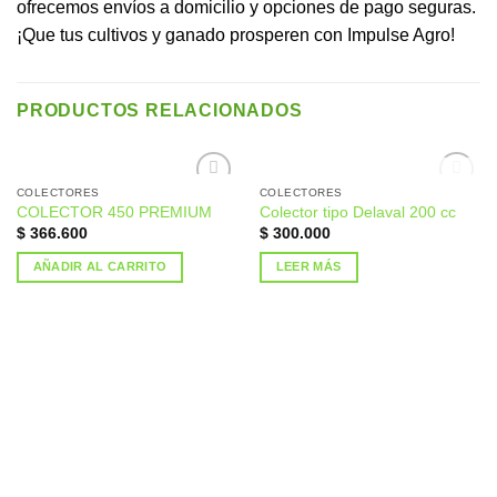
ofrecemos envíos a domicilio y opciones de pago seguras.
¡Que tus cultivos y ganado prosperen con Impulse Agro!
PRODUCTOS RELACIONADOS
SIN EXISTENCIAS
COLECTORES
COLECTORES
COLECTOR 450 PREMIUM
Colector tipo Delaval 200 cc
Añadir
Añadir
$
366.600
$
300.000
a la
a la
lista de
lista de
deseos
deseos
AÑADIR AL CARRITO
LEER MÁS