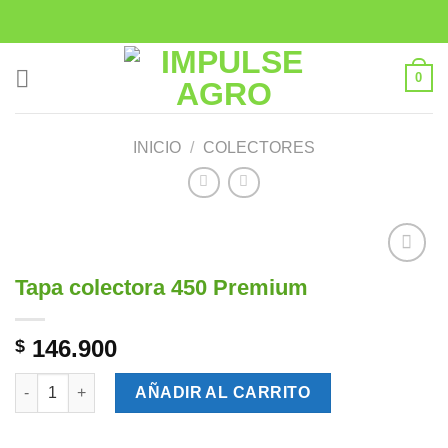
Saltar
al
contenido
0
INICIO
/
COLECTORES
Tapa colectora 450 Premium
Añadir
a la
lista de
146.900
$
deseos
Tapa colectora 450 Premium cantidad
AÑADIR AL CARRITO