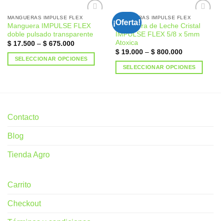
MANGUERAS IMPULSE FLEX
MANGUERAS IMPULSE FLEX
¡Oferta!
Manguera IMPULSE FLEX
Manguera de Leche Cristal
Añadir
Añadir
doble pulsado transparente
IMPULSE FLEX 5/8 x 5mm
a la
a la
Atoxica
lista de
lista de
$
17.500
–
$
675.000
deseos
deseos
$
19.000
–
$
800.000
SELECCIONAR OPCIONES
SELECCIONAR OPCIONES
Contacto
Blog
Tienda Agro
Carrito
Checkout