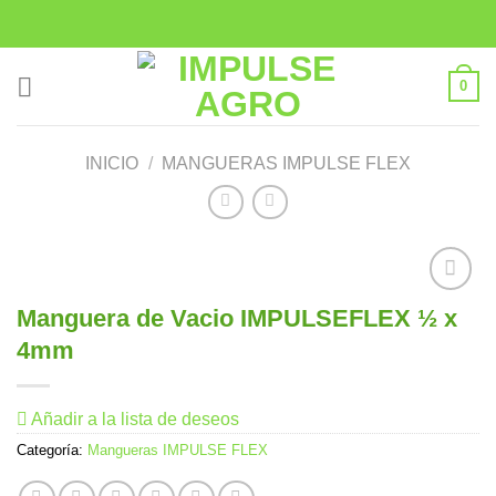
Saltar
al
contenido
0
INICIO
/
MANGUERAS IMPULSE FLEX
Manguera de Vacio IMPULSEFLEX ½ x
Añadir
4mm
a la
lista de
deseos
Añadir a la lista de deseos
Categoría:
Mangueras IMPULSE FLEX