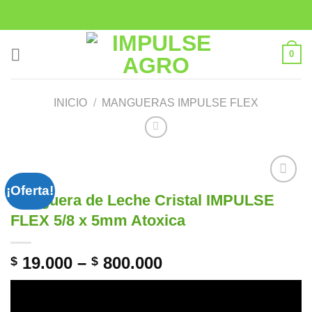
Saltar
al
contenido
0
INICIO
/
MANGUERAS IMPULSE FLEX
¡Oferta!
Manguera de Leche Cristal IMPULSE
Añadir
FLEX 5/8 x 5mm Atoxica
a la
lista de
deseos
19.000
–
800.000
$
$