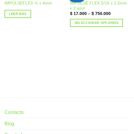
IMPULSEFLEX ½ x 4mm
IMPULSE FLEX 5/16 x 2,5mm
a la
a la
x 2 azul
lista de
lista de
deseos
deseos
$
17.000
–
$
750.000
LEER MÁS
SELECCIONAR OPCIONES
Contacto
Blog