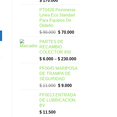
$
170.000
PT0426 Pezoneras
Linea Eco Standart
DOR ESPUMA cantidad
Para Equipos De
Ordeño
$
90.000
$
70.000
PARTES DE
RECAMBIO
COLECTOR 450
$
6.000
–
$
230.000
PF0045 MARIPOSA
DE TRAMPA DE
SEGURIDAD
$
11.000
$
9.000
PF0013 ENTRADA
DE LUBRICACION
BV
$
11.500