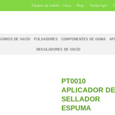
Equipos de ordeño – Inicio
Blog
Tienda Agro
V
SORIOS DE VACÍO
PULSADORES
COMPONENTES DE GOMA
AF
REGULADORES DE VACÍO
PT0010
APLICADOR D
Añadir
SELLADOR
a la
lista de
ESPUMA
deseos