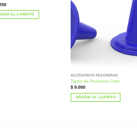
Añadir
Aña
250
a la
a l
lista de
lista
deseos
des
ADIR AL CARRITO
ACCESORIOS PEZONERAS
Tapón de Pezonera Color
$
9.000
AÑADIR AL CARRITO