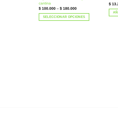
Añadir
cantina
$
13.
a la
$
100.000
–
$
180.000
lista de
deseos
AÑ
SELECCIONAR OPCIONES