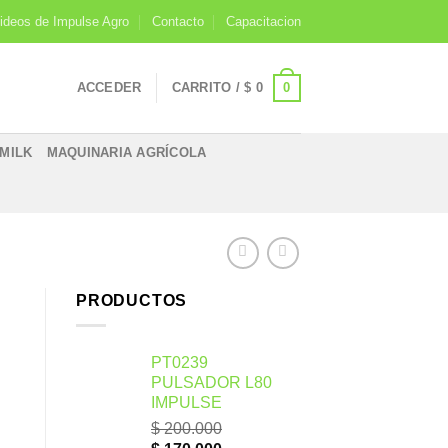
ideos de Impulse Agro
Contacto
Capacitacion
0
ACCEDER
CARRITO /
$
0
IMILK
MAQUINARIA AGRÍCOLA
PRODUCTOS
E
PT0239
PULSADOR L80
IMPULSE
$
200.000