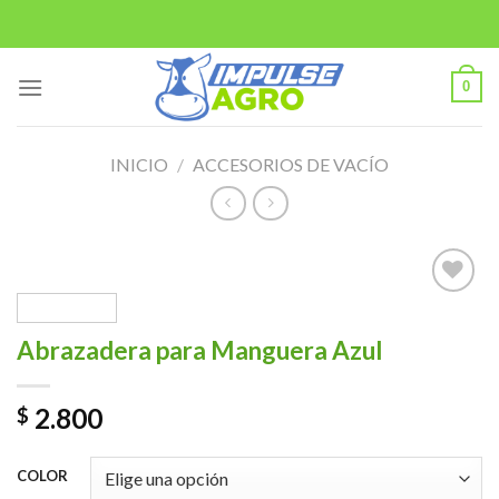
Saltar
al
contenido
0
INICIO
/
ACCESORIOS DE VACÍO
Añadir
Abrazadera para Manguera Azul
a la
lista de
deseos
2.800
$
COLOR