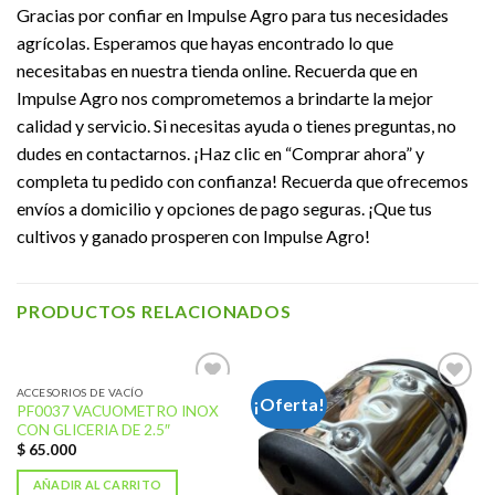
Gracias por confiar en Impulse Agro para tus necesidades
agrícolas. Esperamos que hayas encontrado lo que
necesitabas en nuestra tienda online. Recuerda que en
Impulse Agro nos comprometemos a brindarte la mejor
calidad y servicio. Si necesitas ayuda o tienes preguntas, no
dudes en contactarnos. ¡Haz clic en “Comprar ahora” y
completa tu pedido con confianza! Recuerda que ofrecemos
envíos a domicilio y opciones de pago seguras. ¡Que tus
cultivos y ganado prosperen con Impulse Agro!
PRODUCTOS RELACIONADOS
ACCESORIOS DE VACÍO
¡Oferta!
PF0037 VACUOMETRO INOX
Añadir
Añadir
CON GLICERIA DE 2.5″
a la
a la
lista de
lista de
$
65.000
deseos
deseos
AÑADIR AL CARRITO